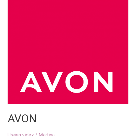
AVON
Urejen videz
/
Martina