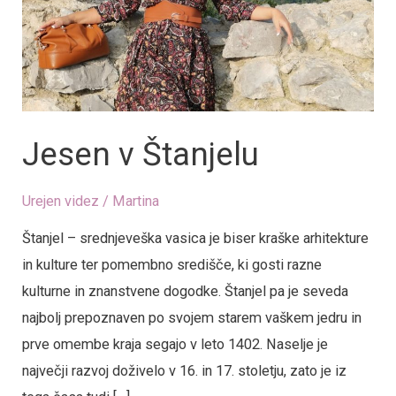
Jesen v Štanjelu
Urejen videz
/
Martina
Štanjel – srednjeveška vasica je biser kraške arhitekture
in kulture ter pomembno središče, ki gosti razne
kulturne in znanstvene dogodke. Štanjel pa je seveda
najbolj prepoznaven po svojem starem vaškem jedru in
prve omembe kraja segajo v leto 1402. Naselje je
največji razvoj doživelo v 16. in 17. stoletju, zato je iz