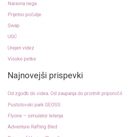
Naravna nega
f
o
Prijetno počutje
r
Swap
:
UGC
Urejen videz
Visoke petke
Najnovejši prispevki
Od zgodb do videa. Od zaupanja do pristnih priporočil.
Pustolovski park GEOSS
Flyone – simulator letenja
Adventure Rafting Bled