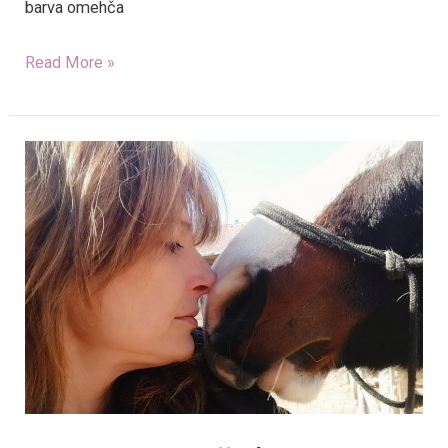
barva omehča
Read More »
Katarina
Keček