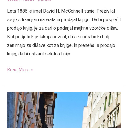
Leta 1886 je imel David H. McConnell sanje. Preživljal
se je s trkanjem na vrata in prodajal knjige. Da bi pospešil
prodajo knjig, je za darilo podarjal majhne vzorčke dišav.
Kot podjetnik je takoj spoznal, da se uporabniki bolj
zanimajo za dišave kot za knjige, in prenehal s prodajo
knjig, da bi ustvaril celotno linijo
Read More »
Benetke
–
mesto
na