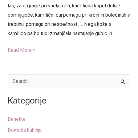
las, za grgranje pri vnetju grla, kamilična kopel deluje
pomirjajoče, kamilični čaj pomaga pri krčih in bolečinah v
trebuhu, pomaga pri nespečnosti,… Nega kože s
kamilico pa bo tudi zmanjšala nastajanje gubic in
Read More »
S
e
Kategorije
a
r
Benetke
c
Domača kuhinja
h