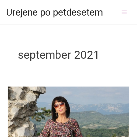
Skip
Mai
Urejene po petdesetem
to
Men
content
september 2021
Jesen
v
Štanjelu