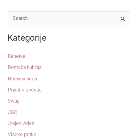
S
e
Kategorije
a
r
Benetke
c
Domača kuhinja
h
Naravna nega
f
o
Prijetno počutje
r
Swap
:
UGC
Urejen videz
Visoke petke