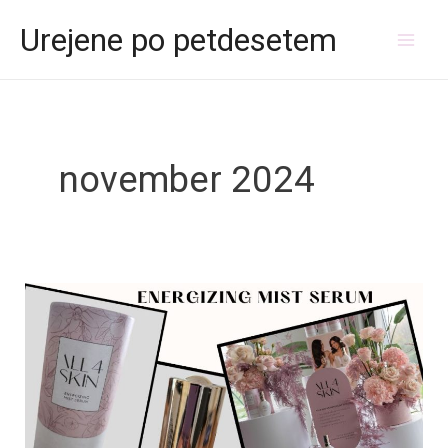
Skip
Mai
Urejene po petdesetem
to
Men
content
november 2024
ALL4SKIN
–
ENERGIZING
MIST
SERUM