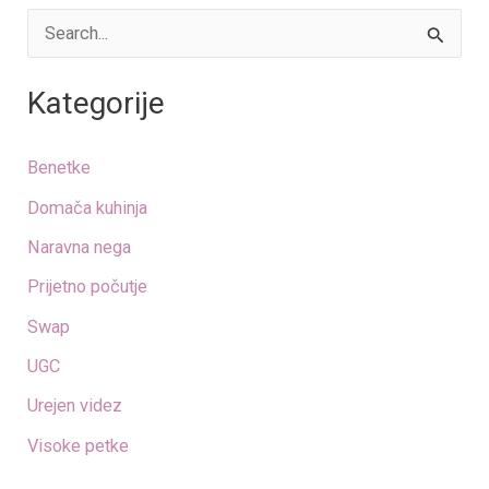
S
e
Kategorije
a
r
Benetke
c
Domača kuhinja
h
Naravna nega
f
o
Prijetno počutje
r
Swap
:
UGC
Urejen videz
Visoke petke