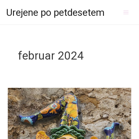
Skip
Mai
Urejene po petdesetem
to
Men
content
februar 2024
Sicilija