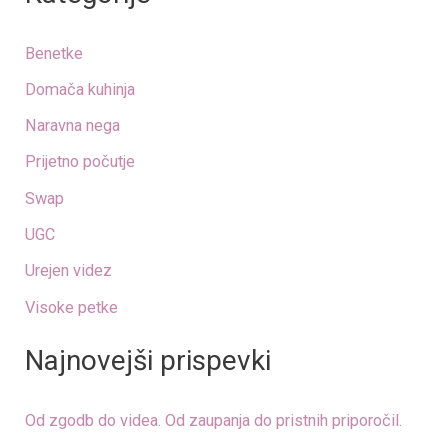
r
Benetke
c
Domača kuhinja
h
Naravna nega
f
o
Prijetno počutje
r
Swap
:
UGC
Urejen videz
Visoke petke
Najnovejši prispevki
Od zgodb do videa. Od zaupanja do pristnih priporočil.