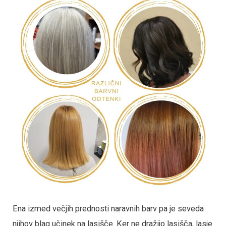
Ena izmed večjih prednosti naravnih barv pa je seveda
njihov blag učinek na lasišče. Ker ne dražijo lasišča, lasje