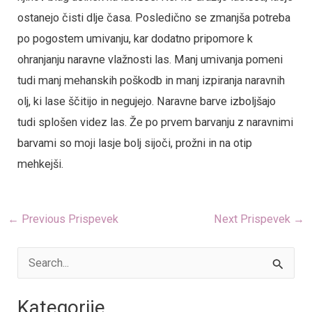
ostanejo čisti dlje časa. Posledično se zmanjša potreba
po pogostem umivanju, kar dodatno pripomore k
ohranjanju naravne vlažnosti las. Manj umivanja pomeni
tudi manj mehanskih poškodb in manj izpiranja naravnih
olj, ki lase ščitijo in negujejo. Naravne barve izboljšajo
tudi splošen videz las. Že po prvem barvanju z naravnimi
barvami so moji lasje bolj sijoči, prožni in na otip
mehkejši.
←
Previous Prispevek
Next Prispevek
→
S
e
Kategorije
a