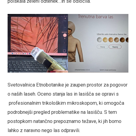
poiskala želeni odtenek…in se odločila.
Svetovalnica Etnobotanike je zaupen prostor za pogovor
o naših laseh. Oceno stanja las in lasišča se opravi s
profesionalnim trikološkim mikroskopom, ki omogoča
podrobnejši pregled problematike na lasišču. S tem
postopkom natančno prepoznamo težave, ki jih bomo
lahko z naravno nego las odpravili.