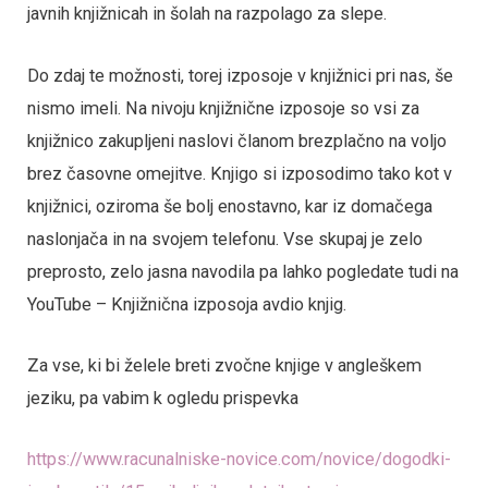
javnih knjižnicah in šolah na razpolago za slepe.
Do zdaj te možnosti, torej izposoje v knjižnici pri nas, še
nismo imeli. Na nivoju knjižnične izposoje so vsi za
knjižnico zakupljeni naslovi članom brezplačno na voljo
brez časovne omejitve. Knjigo si izposodimo tako kot v
knjižnici, oziroma še bolj enostavno, kar iz domačega
naslonjača in na svojem telefonu. Vse skupaj je zelo
preprosto, zelo jasna navodila pa lahko pogledate tudi na
YouTube – Knjižnična izposoja avdio knjig.
Za vse, ki bi želele breti zvočne knjige v angleškem
jeziku, pa vabim k ogledu prispevka
https://www.racunalniske-novice.com/novice/dogodki-