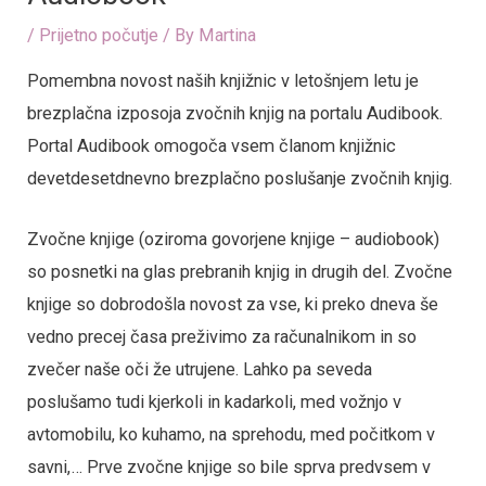
/
Prijetno počutje
/ By
Martina
Pomembna novost naših knjižnic v letošnjem letu je
brezplačna izposoja zvočnih knjig na portalu Audibook.
Portal Audibook omogoča vsem članom knjižnic
devetdesetdnevno brezplačno poslušanje zvočnih knjig.
Zvočne knjige (oziroma govorjene knjige – audiobook)
so posnetki na glas prebranih knjig in drugih del. Zvočne
knjige so dobrodošla novost za vse, ki preko dneva še
vedno precej časa preživimo za računalnikom in so
zvečer naše oči že utrujene. Lahko pa seveda
poslušamo tudi kjerkoli in kadarkoli, med vožnjo v
avtomobilu, ko kuhamo, na sprehodu, med počitkom v
savni,… Prve zvočne knjige so bile sprva predvsem v