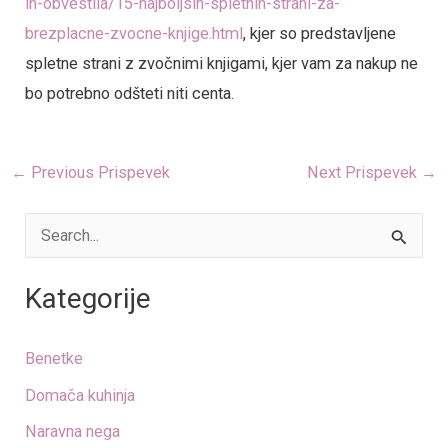
in-obvestila/15-najboljsih-spletnih-strani-za-
brezplacne-zvocne-knjige.html
, kjer so predstavljene
spletne strani z zvočnimi knjigami, kjer vam za nakup ne
bo potrebno odšteti niti centa.
←
Previous Prispevek
Next Prispevek
→
S
e
Kategorije
a
r
Benetke
c
Domača kuhinja
h
Naravna nega
f