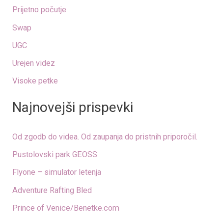
o
Prijetno počutje
r
Swap
:
UGC
Urejen videz
Visoke petke
Najnovejši prispevki
Od zgodb do videa. Od zaupanja do pristnih priporočil.
Pustolovski park GEOSS
Flyone – simulator letenja
Adventure Rafting Bled
Prince of Venice/Benetke.com